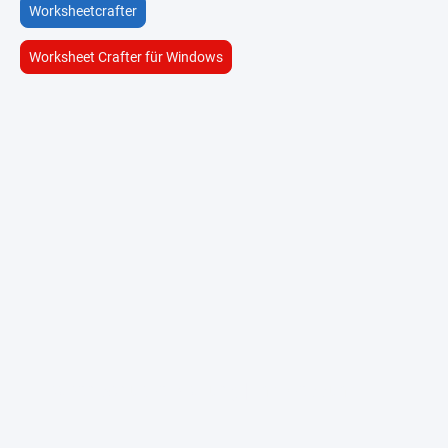
Worksheetcrafter
Worksheet Crafter für Windows
Datenschutzerklärung
|
Impressum