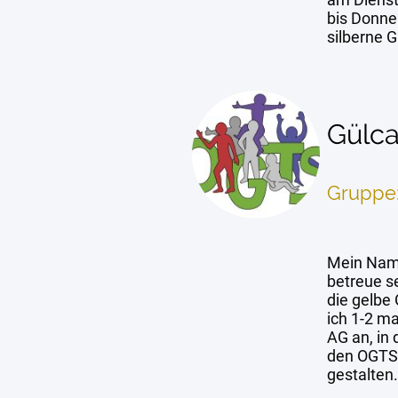
bis Donne
silberne 
Gülc
Gruppe:
Mein Nam
betreue s
die gelbe 
ich 1-2 ma
AG an, in 
den OGTS
gestalten.