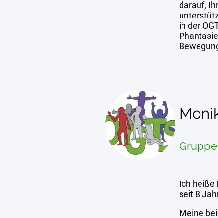
darauf, Ih
unterstütz
in der OGT
Phantasie
Bewegungs
Moni
Gruppe
Ich heiße
seit 8 Jah
Meine bei