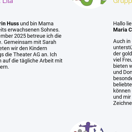
 Lila
Grupp
rin Huss
und bin Mama
Hallo li
eits erwachsenen Sohnes.
Maria C
ember 2025 betreue ich die
Auch in
pe. Gemeinsam mit Sarah
unterstü
eten wir den Kindern
der gol
s die Theater AG an. Ich
viel Fre
 auf die tägliche Arbeit mit
bieten 
ern.
und Don
besonde
beliebt
können d
und mir 
Zeichne