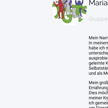
Mari
Gruppe:
Mein Nam
In meinem
habe ich m
unterschi
ausprobie
gelernte K
Selbststä
und als M
Mein groß
Ernährun
Dies möch
meiner Ko
ich gemei
am Dienst