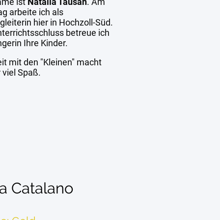
ame ist
Natalia Tausan
. Am
g arbeite ich als
leiterin hier in Hochzoll-Süd.
terrichtsschluss betreue ich
ngerin Ihre Kinder.
it mit den "Kleinen" macht
 viel Spaß.
a Catalano