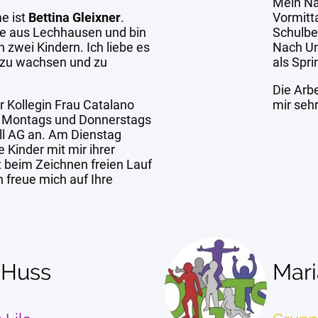
Mein N
e ist
Bettina Gleixner
.
Vormitta
e aus Lechhausen und bin
Schulbeg
 zwei Kindern. Ich liebe es
Nach Un
 zu wachsen und zu
als Spri
Die Arbe
r Kollegin Frau Catalano
mir sehr
r Montags und Donnerstags
ll AG an. Am Dienstag
 Kinder mit mir ihrer
t beim Zeichnen freien Lauf
h freue mich auf Ihre
 Huss
Mari