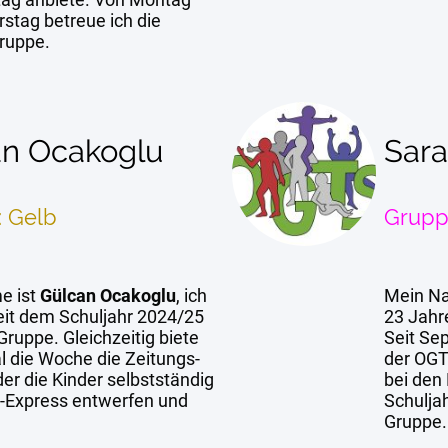
rstag betreue ich die
Gruppe.
an Ocakoglu
Sar
 Gelb
Grupp
e ist
Gülcan Ocakoglu
, ich
Mein N
eit dem Schuljahr 2024/25
23 Jahr
Gruppe. Gleichzeitig biete
Seit Se
l die Woche die Zeitungs-
der OGT
der die Kinder selbstständig
bei den
-Express entwerfen und
Schuljah
Gruppe.