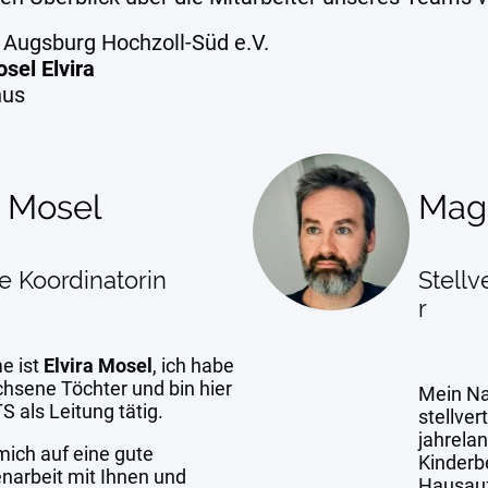
S Augsburg Hochzoll-Süd e.V.
sel Elvira
nus
a Mosel
Mag
e Koordinatorin
Stellv
r
e ist
Elvira Mosel
, ich habe
chsene Töchter und bin hier
Mein N
S als Leitung tätig.
stellver
jahrelan
mich auf eine gute
Kinderb
arbeit mit Ihnen und
Hausauf