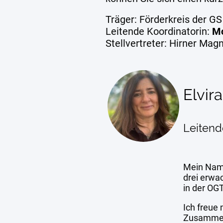
Träger: Förderkreis der G
Leitende Koordinatorin:
Mo
Stellvertreter: Hirner Mag
Elvir
Leitend
Mein Nam
drei erwa
in der OGT
Ich freue 
Zusammen