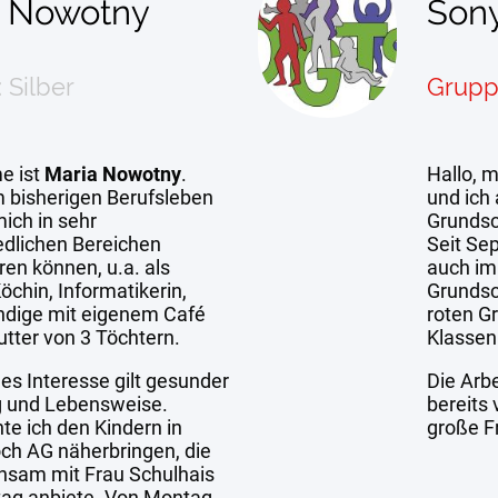
a Nowotny
Sony
 Silber
Grupp
e ist
Maria Nowotny
.
Hallo, 
 bisherigen Berufsleben
und ich 
ich in sehr
Grundsc
edlichen Bereichen
Seit Se
ren können, u.a. als
auch im
öchin, Informatikerin,
Grundsc
ndige mit eigenem Café
roten G
utter von 3 Töchtern.
Klassen 
es Interesse gilt gesunder
Die Arbe
g und Lebensweise.
bereits
te ich den Kindern in
große F
ch AG näherbringen, die
nsam mit Frau Schulhais
ag anbiete. Von Montag