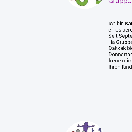
Gruppe:
Ich bin
Ka
eines ber
Seit Sept
lila Grup
Dakkak bi
Donnertag
freue mich
Ihren Kind