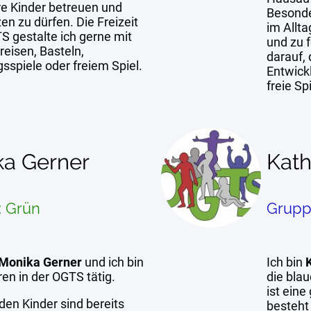
re Kinder betreuen und
Besonder
en zu dürfen. Die Freizeit
im Allta
S gestalte ich gerne mit
und zu f
reisen, Basteln,
darauf, 
spiele oder freiem Spiel.
Entwick
freie Sp
ka Gerner
Kath
: Grün
Grupp
Monika Gerner
und ich bin
Ich bin
ren in der OGTS tätig.
die bla
ist ein
den Kinder sind bereits
besteht 